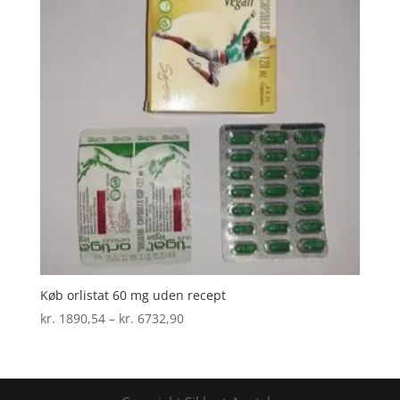
Køb orlistat 60 mg uden recept
Prisinterval:
kr.
1890,54
–
kr.
6732,90
kr. 1890,54
til
kr. 6732,90