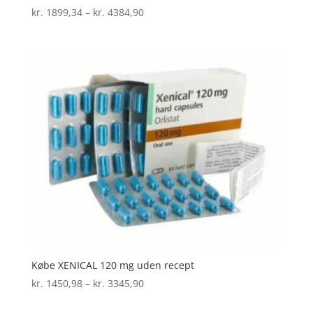
Prisinterval:
kr.
1899,34
–
kr.
4384,90
kr. 1899,34
til
kr. 4384,90
Købe XENICAL 120 mg uden recept
Prisinterval:
kr.
1450,98
–
kr.
3345,90
kr. 1450,98