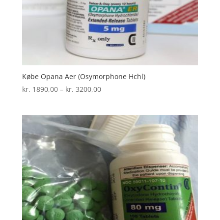
Købe Opana Aer (Osymorphone Hchl)
Prisinterval:
kr.
1890,00
–
kr.
3200,00
kr. 1890,00
til
kr. 3200,00