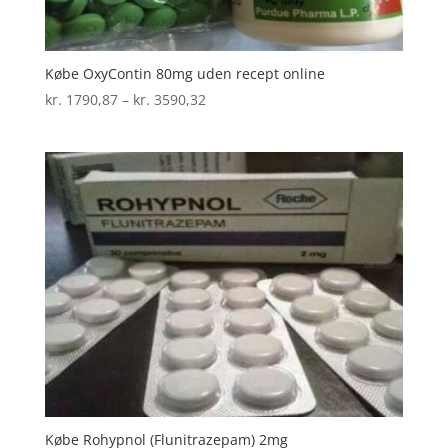
Købe OxyContin 80mg uden recept online
Prisinterval:
kr.
1790,87
–
kr.
3590,32
kr. 1790,87
til
kr. 3590,32
Købe Rohypnol (Flunitrazepam) 2mg