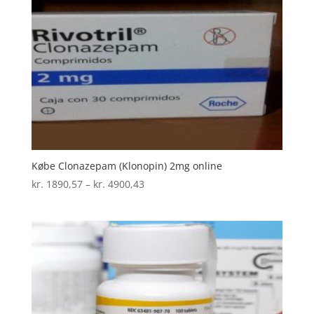
Købe Clonazepam (Klonopin) 2mg online
Prisinterval:
kr.
1890,57
–
kr.
4900,43
kr. 1890,57
til
kr. 4900,43