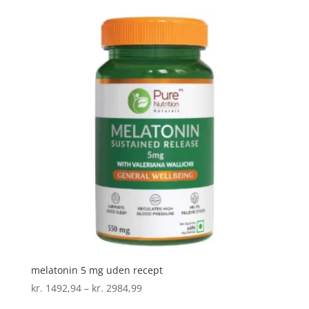
til
kr. 3345,90
melatonin 5 mg uden recept
Prisinterval:
kr.
1492,94
–
kr.
2984,99
kr. 1492,94