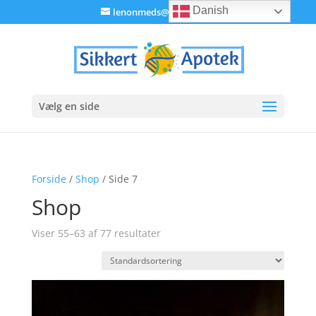
Danish
lenonmeds@gmail.com
Vælg en side
Forside
/
Shop
/ Side 7
Shop
Viser 55–63 af 77 resultater