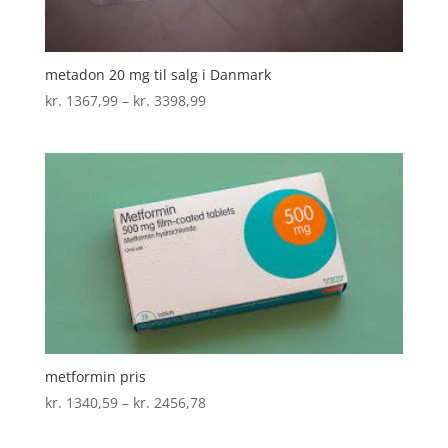
metadon 20 mg til salg i Danmark
Prisinterval:
kr.
1367,99
–
kr.
3398,99
kr. 1367,99
til
kr. 3398,99
metformin pris
Prisinterval:
kr.
1340,59
–
kr.
2456,78
kr. 1340,59
til