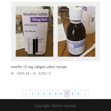
kr. 2456,78
morfin 15 mg sælges uden recept
Prisinterval:
kr.
1600,34
–
kr.
3250,12
kr. 1600,34
til
kr. 3250,12
←
1
2
3
4
5
6
7
8
9
→
Copyright Sikkert-Apotek.