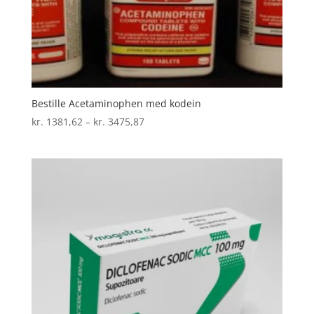
Bestille Acetaminophen med kodein
Prisinterval:
kr.
1381,62
–
kr.
3475,87
kr. 1381,62
til
kr. 3475,87