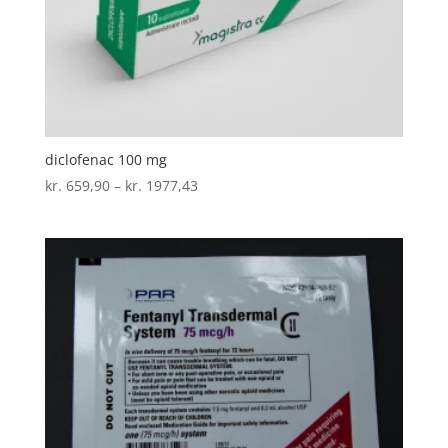
diclofenac 100 mg
Prisinterval:
kr.
659,90
–
kr.
1977,43
kr. 659,90
til
kr. 1977,43