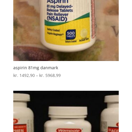
aspirin 81mg danmark
Prisinterval:
kr.
1492,90
–
kr.
5968,99
kr. 1492,90
til
kr. 5968,99