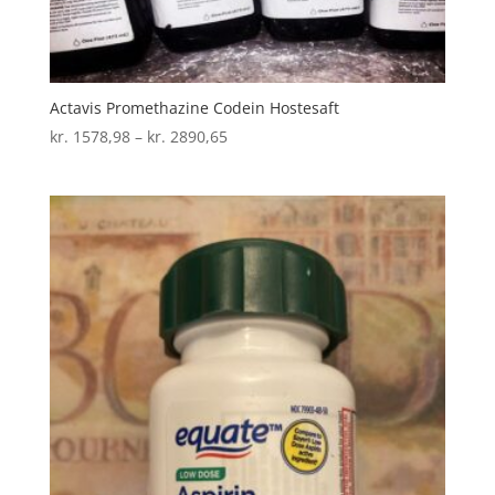
Actavis Promethazine Codein Hostesaft
Prisinterval:
kr.
1578,98
–
kr.
2890,65
kr. 1578,98
til
kr. 2890,65