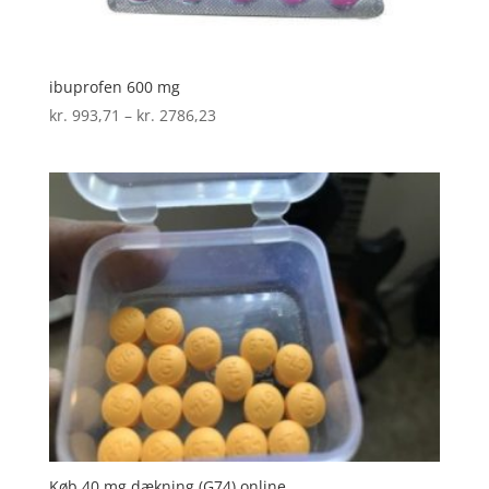
ibuprofen 600 mg
Prisinterval:
kr.
993,71
–
kr.
2786,23
kr. 993,71
til
kr. 2786,23
Køb 40 mg dækning (G74) online