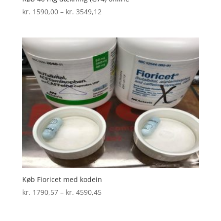
Prisinterval:
kr.
1590,00
–
kr.
3549,12
kr. 1590,00
til
kr. 3549,12
Køb Fioricet med kodein
Prisinterval:
kr.
1790,57
–
kr.
4590,45
kr. 1790,57
til