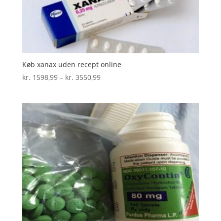
Køb xanax uden recept online
Prisinterval:
kr.
1598,99
–
kr.
3550,99
kr. 1598,99
til
kr. 3550,99