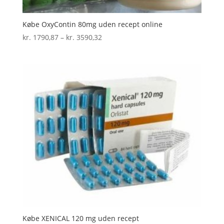
Købe OxyContin 80mg uden recept online
Prisinterval:
kr.
1790,87
–
kr.
3590,32
kr. 1790,87
til
kr. 3590,32
Købe XENICAL 120 mg uden recept