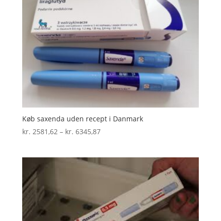
Køb saxenda uden recept i Danmark
Prisinterval:
kr.
2581,62
–
kr.
6345,87
kr. 2581,62
til
kr. 6345,87