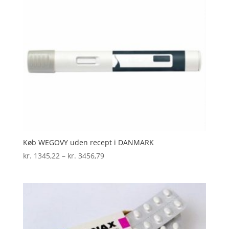
Køb WEGOVY uden recept i DANMARK
Prisinterval:
kr.
1345,22
–
kr.
3456,79
kr. 1345,22
til
kr. 3456,79