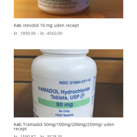
Køb stesolid 10 mg uden recept
Prisinterval:
kr.
1890,90
–
kr.
4560,90
kr. 1890,90
til
kr. 4560,90
Køb Tramadol 50mg/100mg/200mg/250mg/ uden
recept
Prisinterval:
kr.
1590,87
–
kr.
3578,35