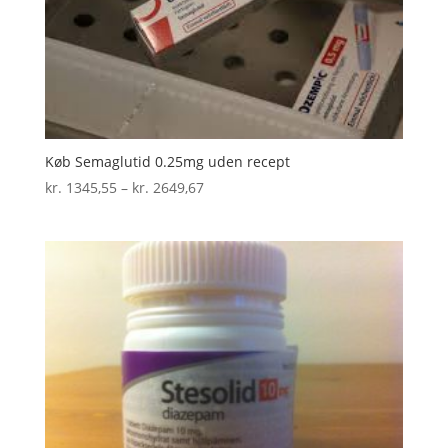
Køb Semaglutid 0.25mg uden recept
Prisinterval:
kr.
1345,55
–
kr.
2649,67
kr. 1345,55
til
kr. 2649,67