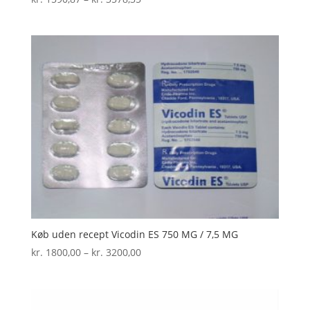
kr. 1590,87
til
kr. 3578,35
Køb uden recept Vicodin ES 750 MG / 7,5 MG
Prisinterval:
kr.
1800,00
–
kr.
3200,00
kr. 1800,00
til
kr. 3200,00