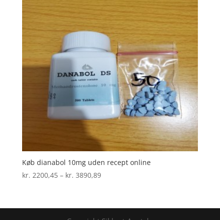
Køb dianabol 10mg uden recept online
Prisinterval:
kr.
2200,45
–
kr.
3890,89
kr. 2200,45
til
kr. 3890,89