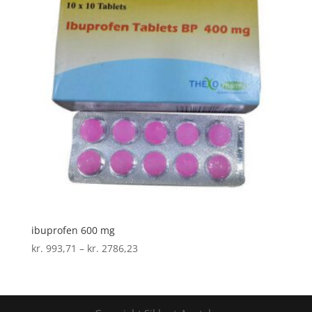
ibuprofen 600 mg
Prisinterval:
kr.
993,71
–
kr.
2786,23
kr. 993,71
til
kr. 2786,23