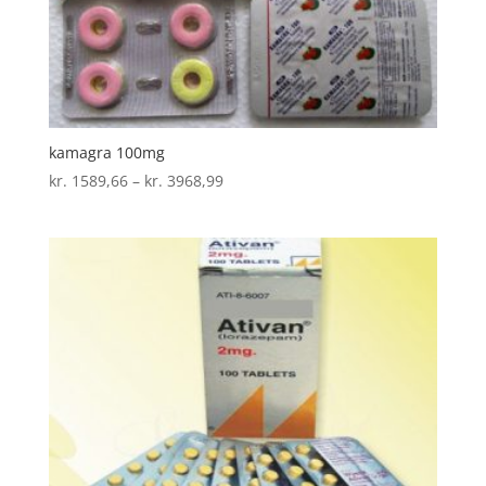
kamagra 100mg
Prisinterval:
kr.
1589,66
–
kr.
3968,99
kr. 1589,66
til
kr. 3968,99