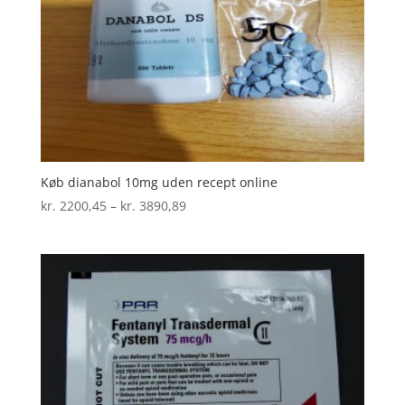
Køb dianabol 10mg uden recept online
Prisinterval:
kr.
2200,45
–
kr.
3890,89
kr. 2200,45
til
kr. 3890,89