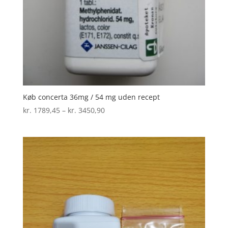
Køb concerta 36mg / 54 mg uden recept
Prisinterval:
kr.
1789,45
–
kr.
3450,90
kr. 1789,45
til
kr. 3450,90