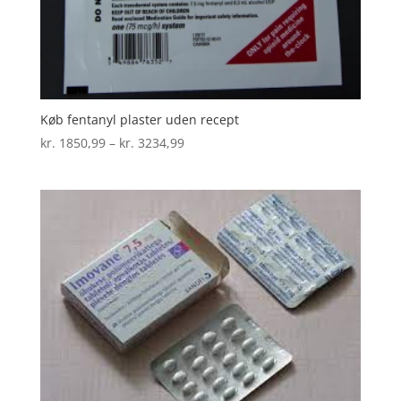
Køb fentanyl plaster uden recept
Prisinterval:
kr.
1850,99
–
kr.
3234,99
kr. 1850,99
til
kr. 3234,99