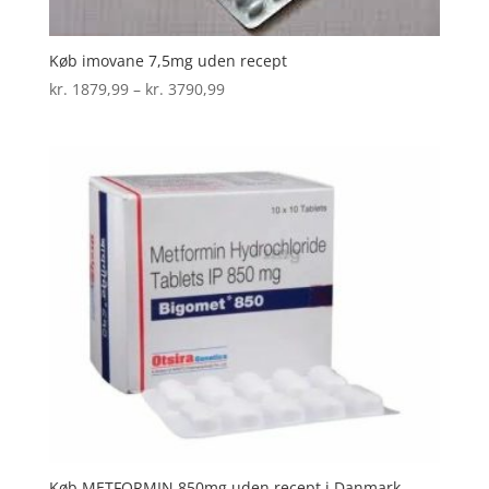
Køb imovane 7,5mg uden recept
Prisinterval:
kr.
1879,99
–
kr.
3790,99
kr. 1879,99
til
kr. 3790,99
Køb METFORMIN 850mg uden recept i Danmark