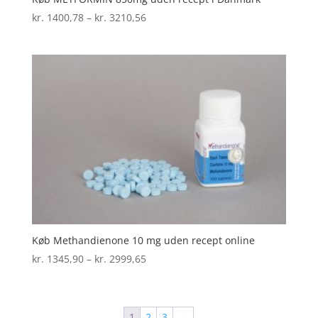
Prisinterval:
kr.
1400,78
–
kr.
3210,56
kr. 1400,78
til
kr. 3210,56
Køb Methandienone 10 mg uden recept online
Prisinterval:
kr.
1345,90
–
kr.
2999,65
kr. 1345,90
til
kr. 2999,65
1
2
3
→