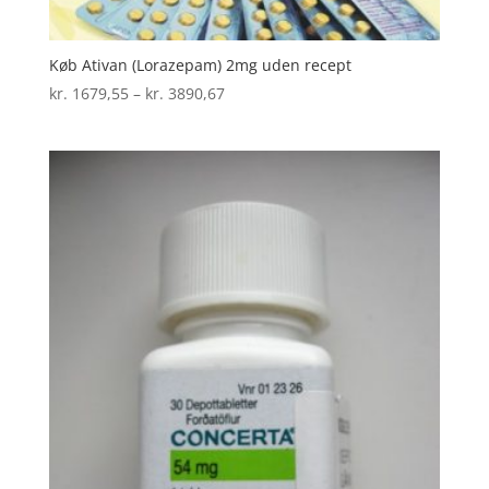
Køb Ativan (Lorazepam) 2mg uden recept
Prisinterval:
kr.
1679,55
–
kr.
3890,67
kr. 1679,55
til
kr. 3890,67