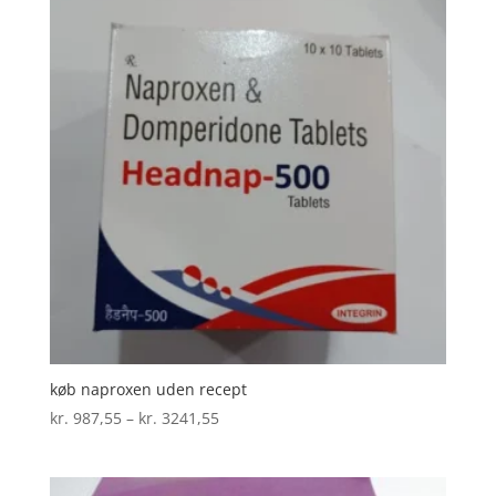
køb naproxen uden recept
Prisinterval:
kr.
987,55
–
kr.
3241,55
kr. 987,55
til
kr. 3241,55