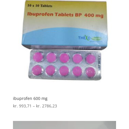
ibuprofen 600 mg
Prisinterval:
kr.
993,71
–
kr.
2786,23
kr. 993,71
til
kr. 2786,23