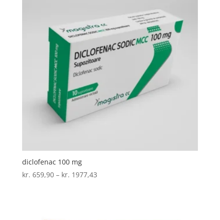
diclofenac 100 mg
Prisinterval:
kr.
659,90
–
kr.
1977,43
kr. 659,90
til
kr. 1977,43