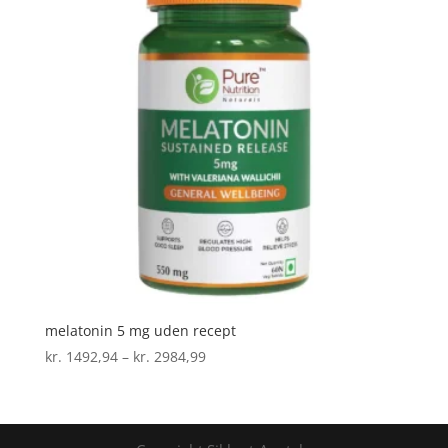
melatonin 5 mg uden recept
Prisinterval:
kr.
1492,94
–
kr.
2984,99
kr. 1492,94
til
kr. 2984,99