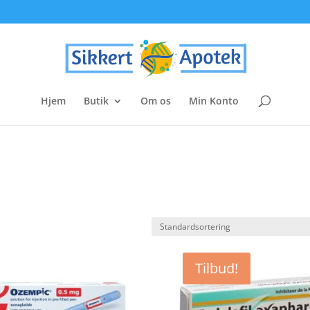
Hjem
Butik
Om os
Min Konto
Tilbud!