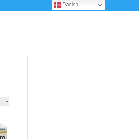
Danish
0 emner