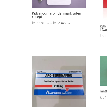
Køb mounjaro i danmark uden
recept
Prisinterval:
kr.
1181,62
–
kr.
2345,87
Køb
kr. 1181,62
i D
til
kr.
1
kr. 2345,87
metf
kr.
1