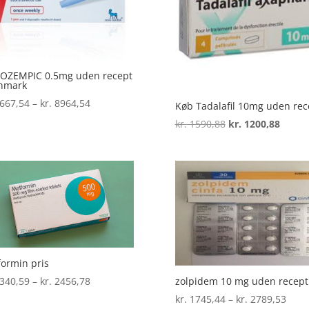
 OZEMPIC 0.5mg uden recept
anmark
Prisinterval:
667,54
–
kr.
8964,54
Køb Tadalafil 10mg uden rec
kr. 1667,54
Den
Den
kr.
1590,88
kr.
1200,88
til
oprindelige
aktuel
kr. 8964,54
pris
pris
var:
er:
kr. 1590,88.
kr. 12
ormin pris
Prisinterval:
340,59
–
kr.
2456,78
zolpidem 10 mg uden recept
kr. 1340,59
Prisi
kr.
1745,44
–
kr.
2789,53