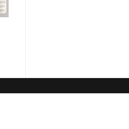
nterval:
745,44
789,53