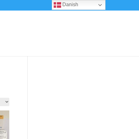
Danish
0 emner