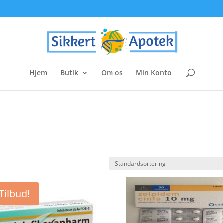
Hjem
Butik
Om os
Min Konto
Tilbud!