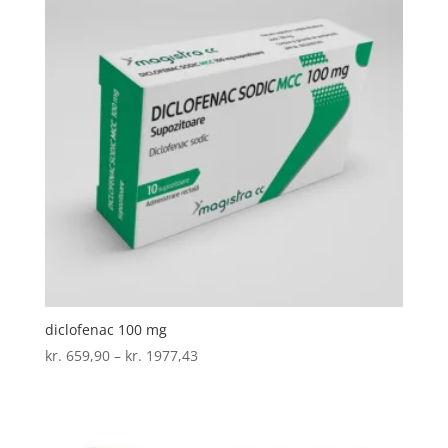
diclofenac 100 mg
Prisinterval:
kr.
659,90
–
kr.
1977,43
kr. 659,90
til
kr. 1977,43