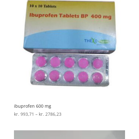
ibuprofen 600 mg
Prisinterval:
kr.
993,71
–
kr.
2786,23
kr. 993,71
til
kr. 2786,23