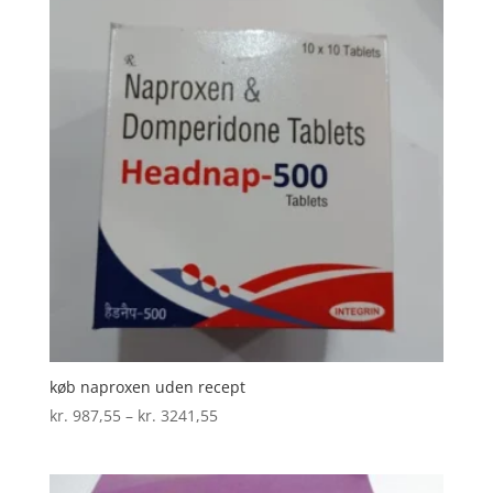
køb naproxen uden recept
Prisinterval:
kr.
987,55
–
kr.
3241,55
kr. 987,55
til
kr. 3241,55