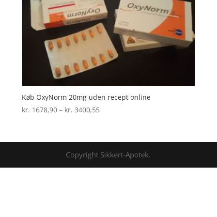
Køb OxyNorm 20mg uden recept online
Prisinterval:
kr.
1678,90
–
kr.
3400,55
kr. 1678,90
til
kr. 3400,55
Copyright Sikkert-Apotek.