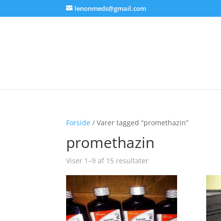
lenonmeds@gmail.com
Forside
/ Varer tagged “promethazin”
promethazin
Viser 1–9 af 15 resultater