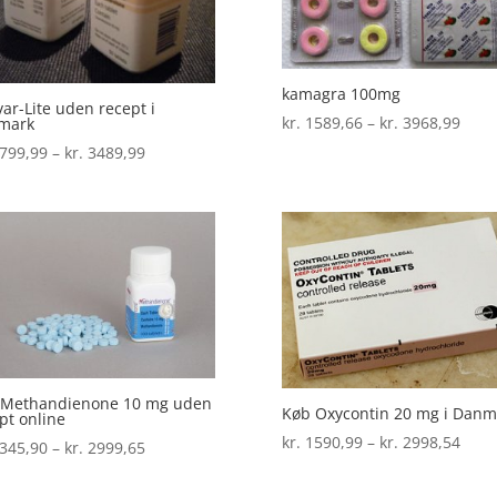
kamagra 100mg
ar-Lite uden recept i
Prisi
kr.
1589,66
–
kr.
3968,99
mark
kr. 1
Prisinterval:
799,99
–
kr.
3489,99
til
kr. 1799,99
kr. 3
til
kr. 3489,99
 Methandienone 10 mg uden
Køb Oxycontin 20 mg i Danm
pt online
Prisi
kr.
1590,99
–
kr.
2998,54
Prisinterval:
345,90
–
kr.
2999,65
kr. 1
kr. 1345,90
til