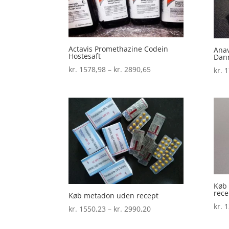
Actavis Promethazine Codein
Anav
Hostesaft
Dan
Prisinterval:
kr.
1578,98
–
kr.
2890,65
kr.
1
kr. 1578,98
til
kr. 2890,65
Køb
rece
Køb metadon uden recept
kr.
1
Prisinterval:
kr.
1550,23
–
kr.
2990,20
kr. 1550,23