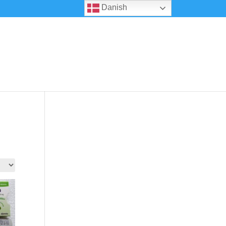
Danish
0 emner