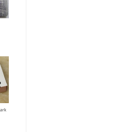
nterval:
589,66
968,99
ark
nterval:
590,99