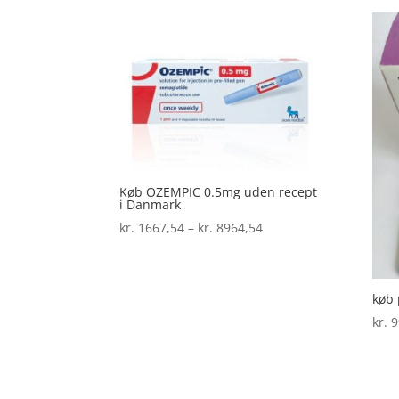
til
kr. 2990,20
Køb OZEMPIC 0.5mg uden recept
i Danmark
Prisinterval:
kr.
1667,54
–
kr.
8964,54
kr. 1667,54
til
kr. 8964,54
køb 
kr.
9