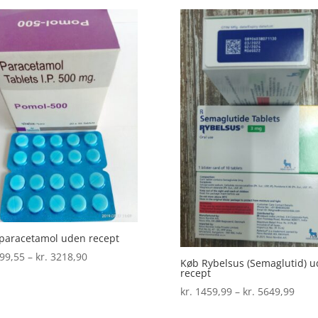
til
kr. 2
kr. 2999,65
paracetamol uden recept
Prisinterval:
99,55
–
kr.
3218,90
Køb Rybelsus (Semaglutid) 
kr. 999,55
recept
til
Prisi
kr.
1459,99
–
kr.
5649,99
kr. 3218,90
kr. 1