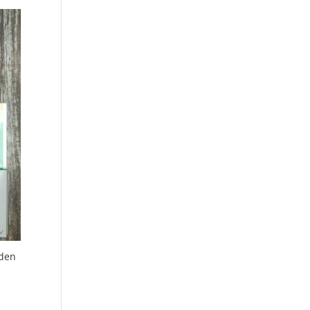
998,54
uden
nterval:
459,99