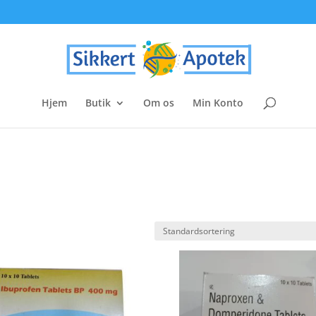
Hjem
Butik
Om os
Min Konto