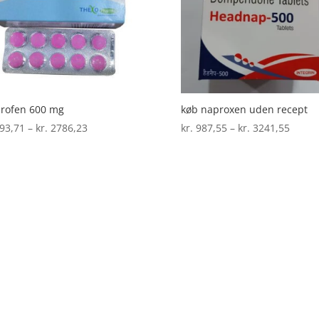
køb naproxen uden recept
rofen 600 mg
Prisin
Prisinterval:
kr.
987,55
–
kr.
3241,55
93,71
–
kr.
2786,23
kr. 98
kr. 993,71
til
til
kr. 32
kr. 2786,23