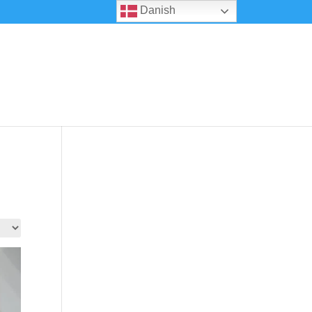
Danish
0 emner