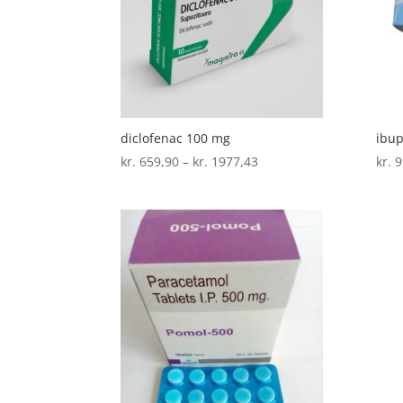
diclofenac 100 mg
ibup
Prisinterval:
kr.
659,90
–
kr.
1977,43
kr.
9
kr. 659,90
til
kr. 1977,43