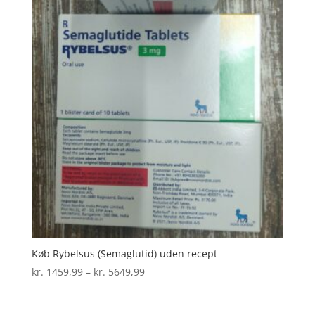
Køb Rybelsus (Semaglutid) uden recept
Prisinterval:
kr.
1459,99
–
kr.
5649,99
kr. 1459,99
til