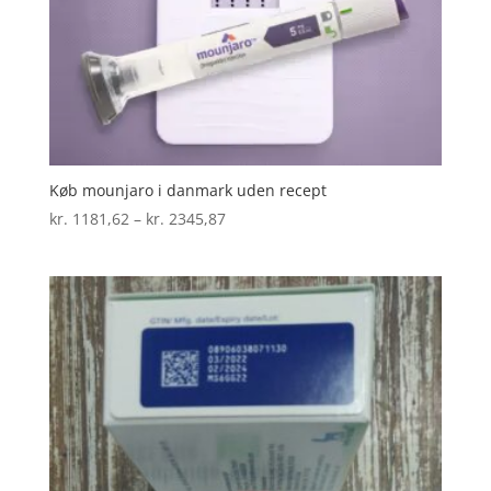
Køb mounjaro i danmark uden recept
Prisinterval:
kr.
1181,62
–
kr.
2345,87
kr. 1181,62
til
kr. 2345,87