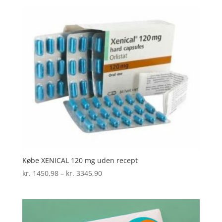
til
kr. 2563,81
Købe XENICAL 120 mg uden recept
Prisinterval:
kr.
1450,98
–
kr.
3345,90
kr. 1450,98
til
kr. 3345,90