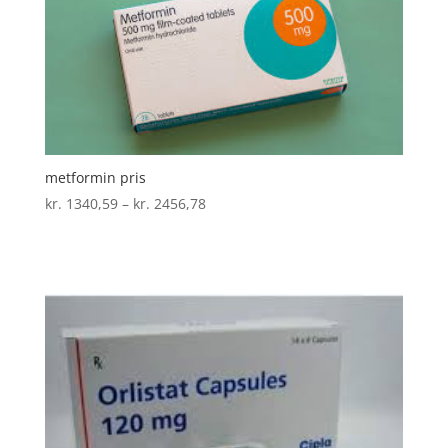
metformin pris
Prisinterval:
kr.
1340,59
–
kr.
2456,78
kr. 1340,59
til
kr. 2456,78