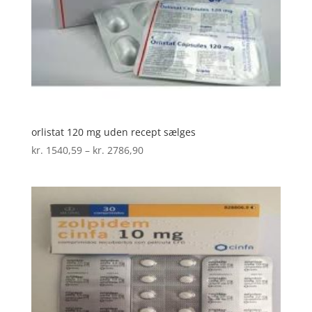
orlistat 120 mg uden recept sælges
Prisinterval:
kr.
1540,59
–
kr.
2786,90
kr. 1540,59
til
kr. 2786,90