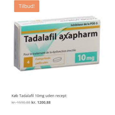
kr. 5649,99
Tilbud!
Køb Tadalafil 10mg uden recept
Den
Den
kr.
1590,88
kr.
1200,88
oprindelige
aktuelle
pris
pris