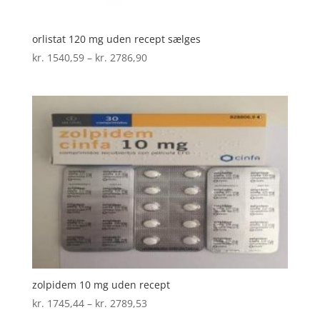
orlistat 120 mg uden recept sælges
Prisinterval:
kr.
1540,59
–
kr.
2786,90
kr. 1540,59
til
kr. 2786,90
zolpidem 10 mg uden recept
Prisinterval:
kr.
1745,44
–
kr.
2789,53
kr. 1745,44