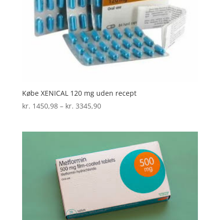
Købe XENICAL 120 mg uden recept
Prisinterval:
kr.
1450,98
–
kr.
3345,90
kr. 1450,98
til
kr. 3345,90