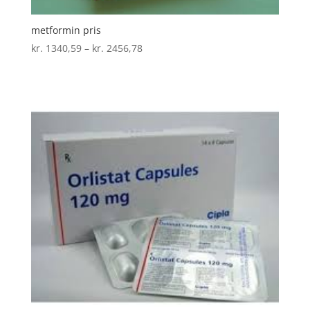
metformin pris
Prisinterval:
kr.
1340,59
–
kr.
2456,78
kr. 1340,59
til
kr. 2456,78