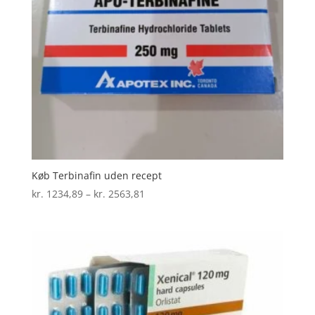
Køb Terbinafin uden recept
Prisinterval:
kr.
1234,89
–
kr.
2563,81
kr. 1234,89
til
kr. 2563,81