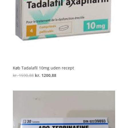
Køb Tadalafil 10mg uden recept
Den
Den
kr.
1590,88
kr.
1200,88
oprindelige
aktuelle
pris
pris
var:
er:
kr. 1590,88.
kr. 1200,88.