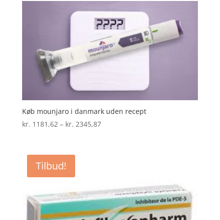
Køb mounjaro i danmark uden recept
Prisinterval:
kr.
1181,62
–
kr.
2345,87
kr. 1181,62
til
kr. 2345,87
Tilbud!