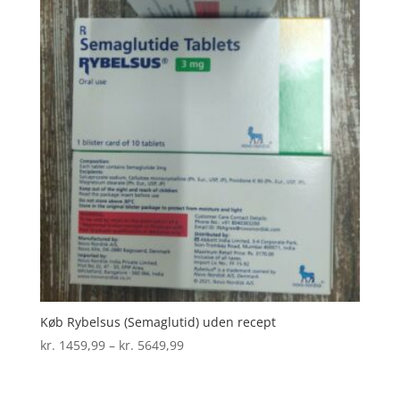
Køb Rybelsus (Semaglutid) uden recept
Prisinterval:
kr.
1459,99
–
kr.
5649,99
kr. 1459,99
til