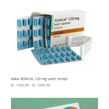
til
kr. 2563,81
Købe XENICAL 120 mg uden recept
Prisinterval:
kr.
1450,98
–
kr.
3345,90
kr. 1450,98
til
kr. 3345,90