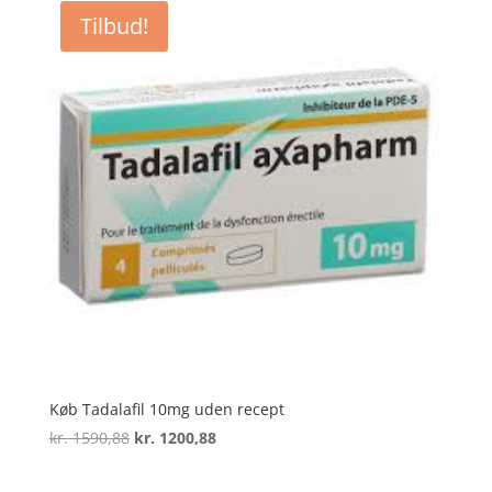
kr. 5649,99
Tilbud!
Køb Tadalafil 10mg uden recept
Den
Den
kr.
1590,88
kr.
1200,88
oprindelige
aktuelle
pris
pris