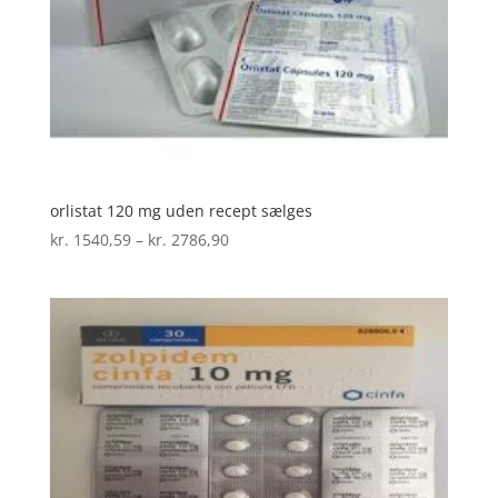
orlistat 120 mg uden recept sælges
Prisinterval:
kr.
1540,59
–
kr.
2786,90
kr. 1540,59
til
kr. 2786,90