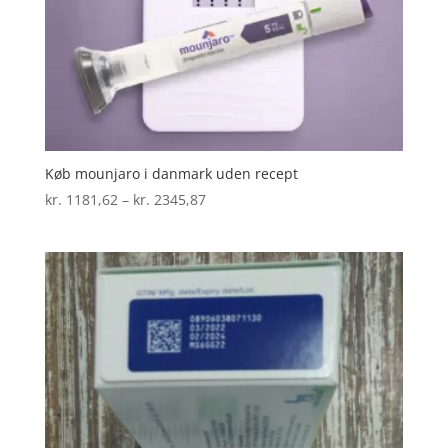
Køb mounjaro i danmark uden recept
Prisinterval:
kr.
1181,62
–
kr.
2345,87
kr. 1181,62
til
kr. 2345,87