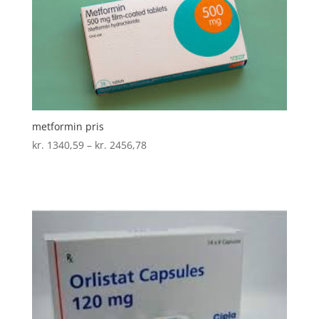
metformin pris
Prisinterval:
kr.
1340,59
–
kr.
2456,78
kr. 1340,59
til
kr. 2456,78