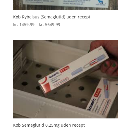
Køb Rybelsus (Semaglutid) uden recept
Prisinterval:
kr.
1459,99
–
kr.
5649,99
kr. 1459,99
til
kr. 5649,99
Køb Semaglutid 0.25mg uden recept