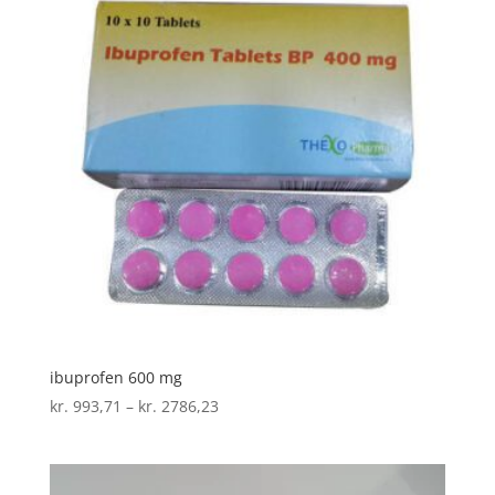
ibuprofen 600 mg
Prisinterval:
kr.
993,71
–
kr.
2786,23
kr. 993,71
til
kr. 2786,23