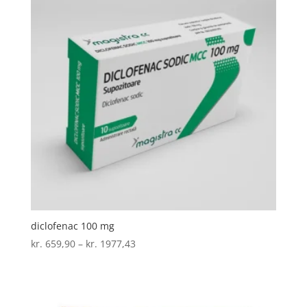
diclofenac 100 mg
Prisinterval:
kr.
659,90
–
kr.
1977,43
kr. 659,90
til
kr. 1977,43