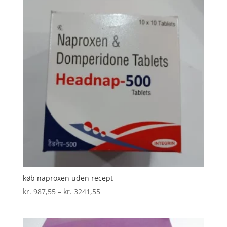
køb naproxen uden recept
Prisinterval:
kr.
987,55
–
kr.
3241,55
kr. 987,55
til
kr. 3241,55