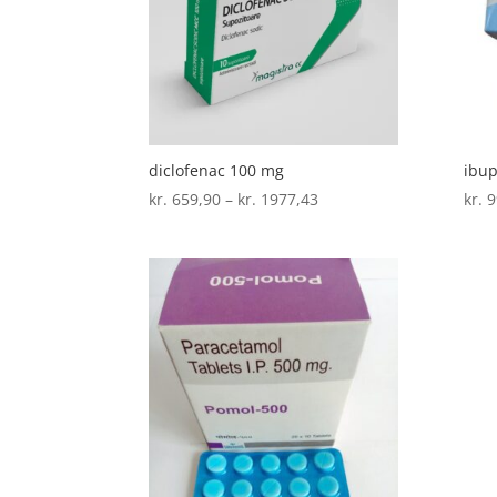
diclofenac 100 mg
ibup
Prisinterval:
kr.
659,90
–
kr.
1977,43
kr.
9
kr. 659,90
til
kr. 1977,43