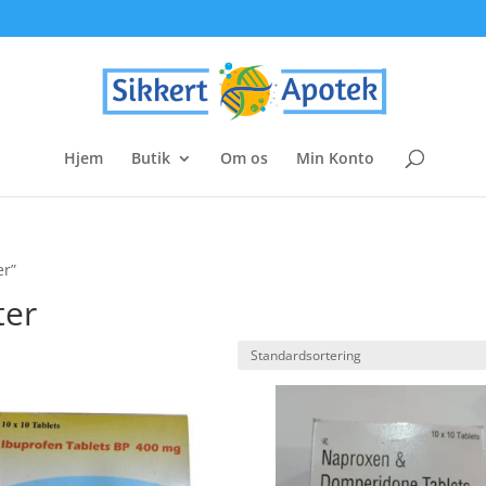
Hjem
Butik
Om os
Min Konto
er”
ter