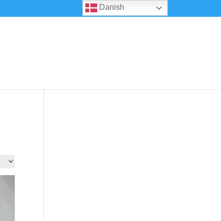
Danish
0 emner