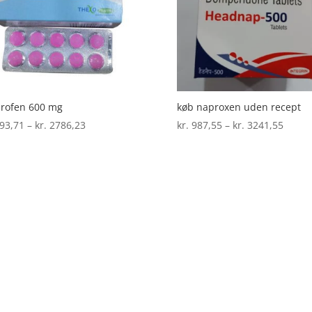
køb naproxen uden recept
rofen 600 mg
Prisin
Prisinterval:
kr.
987,55
–
kr.
3241,55
93,71
–
kr.
2786,23
kr. 98
kr. 993,71
til
til
kr. 32
kr. 2786,23