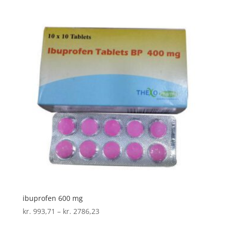
til
kr. 1977,43
ibuprofen 600 mg
Prisinterval:
kr.
993,71
–
kr.
2786,23
kr. 993,71