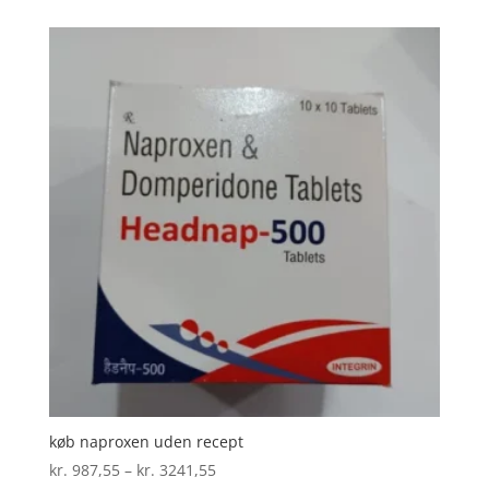
til
kr. 2786,23
køb naproxen uden recept
Prisinterval:
kr.
987,55
–
kr.
3241,55