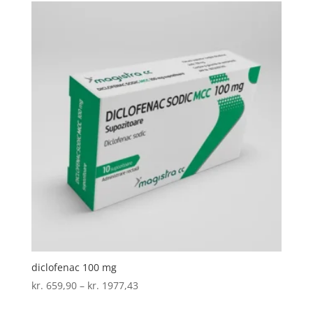
diclofenac 100 mg
Prisinterval:
kr.
659,90
–
kr.
1977,43
kr. 659,90