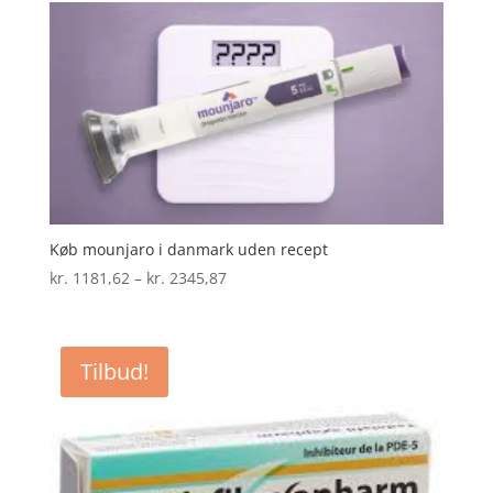
Køb mounjaro i danmark uden recept
Prisinterval:
kr.
1181,62
–
kr.
2345,87
kr. 1181,62
til
kr. 2345,87
Tilbud!