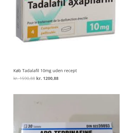
Køb Tadalafil 10mg uden recept
Den
Den
kr.
1590,88
kr.
1200,88
oprindelige
aktuelle
pris
pris
var:
er:
kr. 1590,88.
kr. 1200,88.