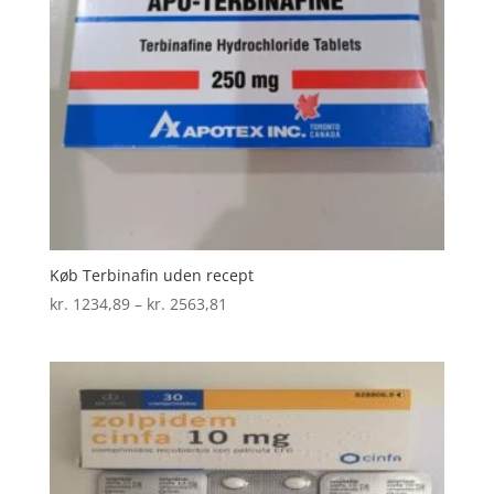
Køb Terbinafin uden recept
Prisinterval:
kr.
1234,89
–
kr.
2563,81
kr. 1234,89
til
kr. 2563,81