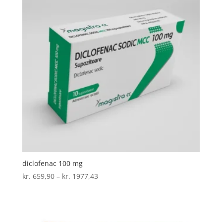
diclofenac 100 mg
Prisinterval:
kr.
659,90
–
kr.
1977,43
kr. 659,90
til
kr. 1977,43