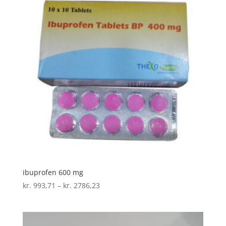
ibuprofen 600 mg
Prisinterval:
kr.
993,71
–
kr.
2786,23
kr. 993,71
til
kr. 2786,23