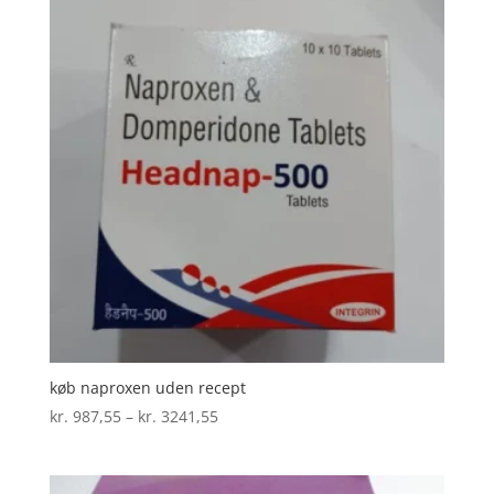
køb naproxen uden recept
Prisinterval:
kr.
987,55
–
kr.
3241,55
kr. 987,55
til
kr. 3241,55