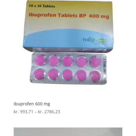
ibuprofen 600 mg
Prisinterval:
kr.
993,71
–
kr.
2786,23
kr. 993,71
til
kr. 2786,23