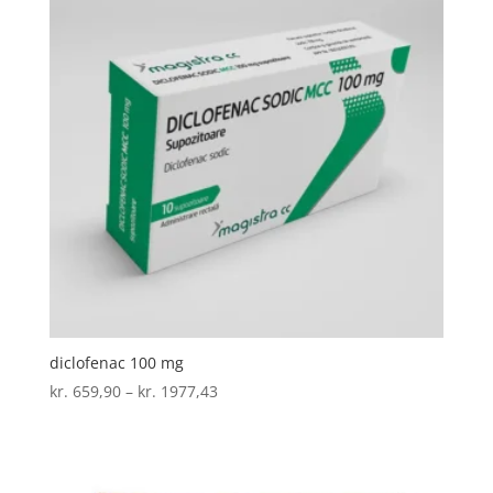
diclofenac 100 mg
Prisinterval:
kr.
659,90
–
kr.
1977,43
kr. 659,90
til
kr. 1977,43