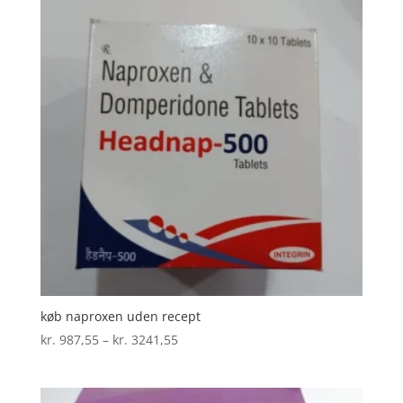
køb naproxen uden recept
Prisinterval:
kr.
987,55
–
kr.
3241,55
kr. 987,55
til
kr. 3241,55