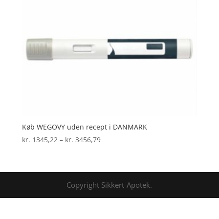
Køb WEGOVY uden recept i DANMARK
Prisinterval:
kr.
1345,22
–
kr.
3456,79
kr. 1345,22
til
kr. 3456,79
Copyright Sikkert-Apotek.