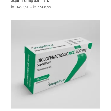
aspirin 81mg danmark
Prisinterval:
kr.
1492,90
–
kr.
5968,99
kr. 1492,90
til
kr. 5968,99