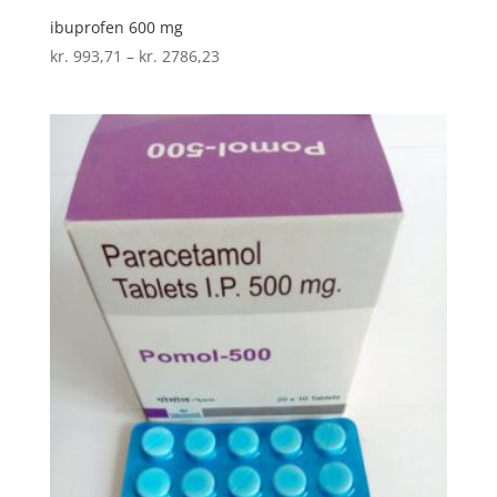
ibuprofen 600 mg
Prisinterval:
kr.
993,71
–
kr.
2786,23
kr. 993,71
til
kr. 2786,23