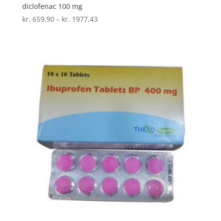
diclofenac 100 mg
Prisinterval:
kr.
659,90
–
kr.
1977,43
kr. 659,90
til
kr. 1977,43