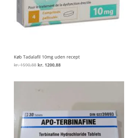
Køb Tadalafil 10mg uden recept
Den
Den
kr.
1590,88
kr.
1200,88
oprindelige
aktuelle
pris
pris
var:
er:
kr. 1590,88.
kr. 1200,88.