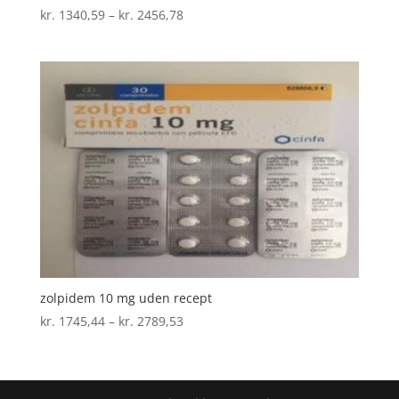
Prisinterval:
kr.
1340,59
–
kr.
2456,78
kr. 1340,59
til
kr. 2456,78
zolpidem 10 mg uden recept
Prisinterval:
kr.
1745,44
–
kr.
2789,53
kr. 1745,44
til
kr. 2789,53