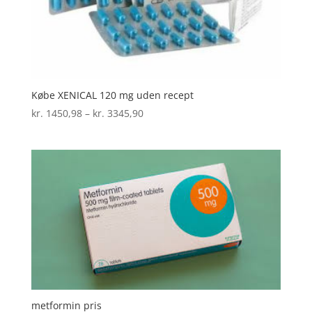
Købe XENICAL 120 mg uden recept
Prisinterval:
kr.
1450,98
–
kr.
3345,90
kr. 1450,98
til
kr. 3345,90
metformin pris