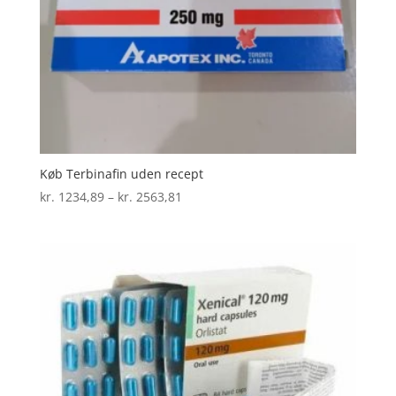
Køb Terbinafin uden recept
Prisinterval:
kr.
1234,89
–
kr.
2563,81
kr. 1234,89
til
kr. 2563,81