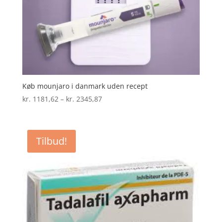
Køb mounjaro i danmark uden recept
Prisinterval:
kr.
1181,62
–
kr.
2345,87
kr. 1181,62
til
kr. 2345,87
Tilbud!