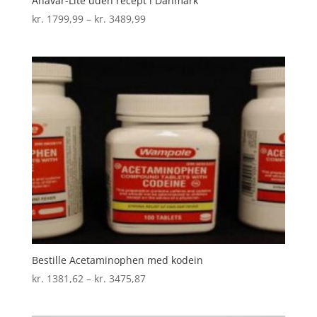
Anavar-Lite uden recept i Danmark
Prisinterval:
kr.
1799,99
–
kr.
3489,99
kr. 1799,99
til
kr. 3489,99
Bestille Acetaminophen med kodein
Prisinterval:
kr.
1381,62
–
kr.
3475,87
kr. 1381,62
til