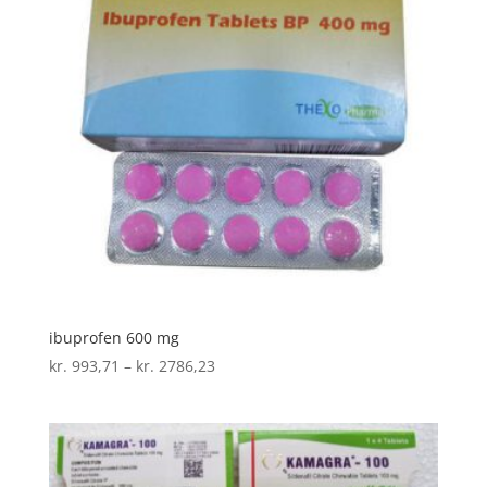
ibuprofen 600 mg
Prisinterval:
kr.
993,71
–
kr.
2786,23
kr. 993,71
til
kr. 2786,23