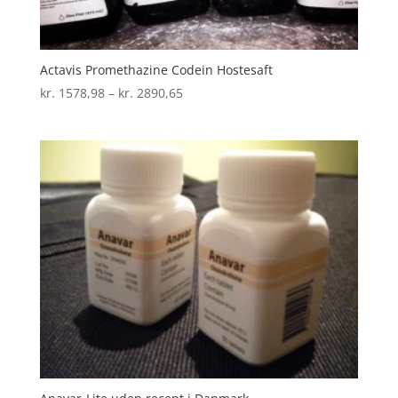
Actavis Promethazine Codein Hostesaft
Prisinterval:
kr.
1578,98
–
kr.
2890,65
kr. 1578,98
til
kr. 2890,65