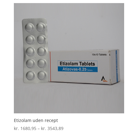
til
kr. 1977,43
Etizolam uden recept
Prisinterval:
kr.
1680,95
–
kr.
3543,89
kr. 1680,95