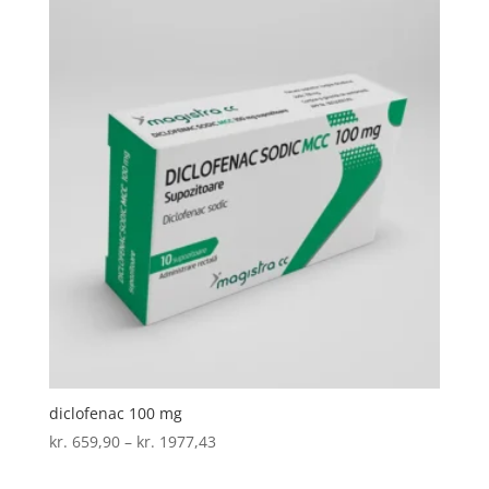
kr. 3475,87
diclofenac 100 mg
Prisinterval:
kr.
659,90
–
kr.
1977,43
kr. 659,90