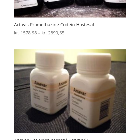
Actavis Promethazine Codein Hostesaft
Prisinterval:
kr.
1578,98
–
kr.
2890,65
kr. 1578,98
til
kr. 2890,65