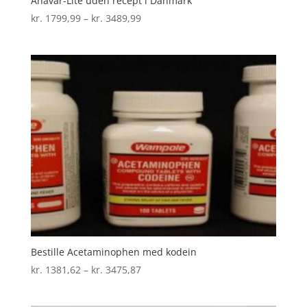
Anavar-Lite uden recept i Danmark
Prisinterval:
kr.
1799,99
–
kr.
3489,99
kr. 1799,99
til
kr. 3489,99
Bestille Acetaminophen med kodein
Prisinterval:
kr.
1381,62
–
kr.
3475,87
kr. 1381,62
til