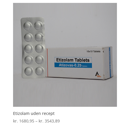
til
kr. 1977,43
Etizolam uden recept
Prisinterval:
kr.
1680,95
–
kr.
3543,89
kr. 1680,95