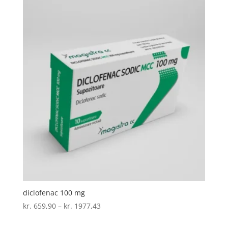
kr. 3475,87
diclofenac 100 mg
Prisinterval:
kr.
659,90
–
kr.
1977,43
kr. 659,90