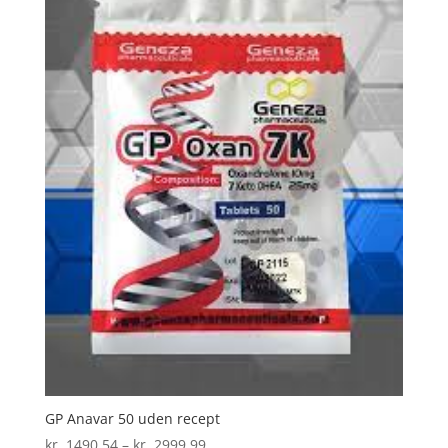
GP Anavar 50 uden recept
Prisinterval:
kr.
1490,54
–
kr.
2999,99