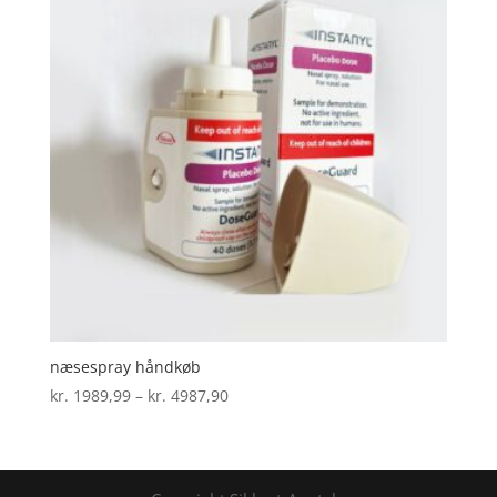
næsespray håndkøb
Prisinterval:
kr.
1989,99
–
kr.
4987,90
kr. 1989,99
til
kr. 4987,90