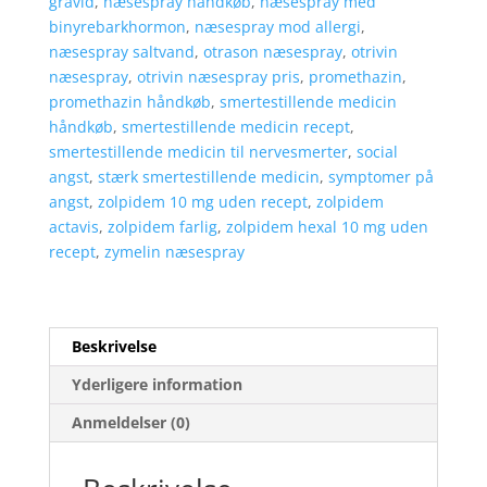
gravid
,
næsespray håndkøb
,
næsespray med
binyrebarkhormon
,
næsespray mod allergi
,
næsespray saltvand
,
otrason næsespray
,
otrivin
næsespray
,
otrivin næsespray pris
,
promethazin
,
promethazin håndkøb
,
smertestillende medicin
håndkøb
,
smertestillende medicin recept
,
smertestillende medicin til nervesmerter
,
social
angst
,
stærk smertestillende medicin
,
symptomer på
angst
,
zolpidem 10 mg uden recept
,
zolpidem
actavis
,
zolpidem farlig
,
zolpidem hexal 10 mg uden
recept
,
zymelin næsespray
Beskrivelse
Yderligere information
Anmeldelser (0)