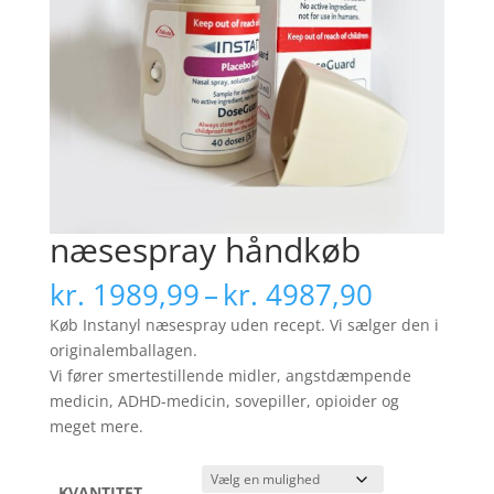
næsespray håndkøb
Prisinter
kr.
1989,99
–
kr.
4987,90
kr. 1989
Køb Instanyl næsespray uden recept. Vi sælger den i
til
originalemballagen.
kr. 4987
Vi fører smertestillende midler, angstdæmpende
medicin, ADHD-medicin, sovepiller, opioider og
meget mere.
KVANTITET