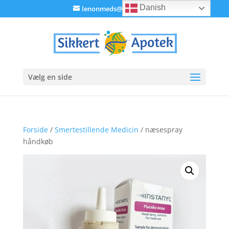
Danish
lenonmeds@gmail.com
Vælg en side
Forside
/
Smertestillende Medicin
/ næsespray
håndkøb