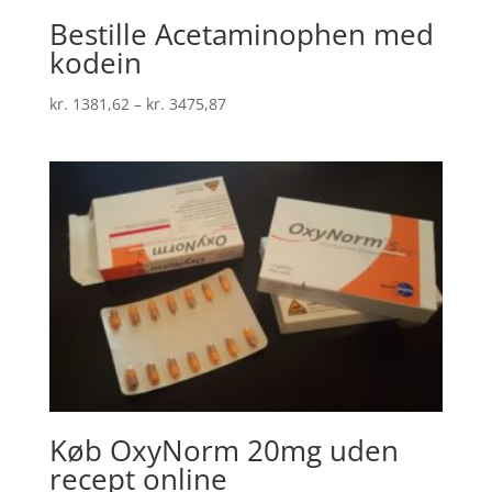
Bestille Acetaminophen med
kodein
Prisinterval:
kr.
1381,62
–
kr.
3475,87
kr. 1381,62
til
kr. 3475,87
Køb OxyNorm 20mg uden
recept online