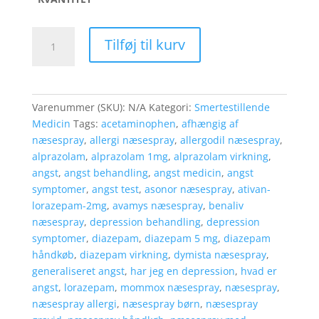
næsespray
Tilføj til kurv
håndkøb
antal
Varenummer (SKU):
N/A
Kategori:
Smertestillende
Medicin
Tags:
acetaminophen
,
afhængig af
næsespray
,
allergi næsespray
,
allergodil næsespray
,
alprazolam
,
alprazolam 1mg
,
alprazolam virkning
,
angst
,
angst behandling
,
angst medicin
,
angst
symptomer
,
angst test
,
asonor næsespray
,
ativan-
lorazepam-2mg
,
avamys næsespray
,
benaliv
næsespray
,
depression behandling
,
depression
symptomer
,
diazepam
,
diazepam 5 mg
,
diazepam
håndkøb
,
diazepam virkning
,
dymista næsespray
,
generaliseret angst
,
har jeg en depression
,
hvad er
angst
,
lorazepam
,
mommox næsespray
,
næsespray
,
næsespray allergi
,
næsespray børn
,
næsespray