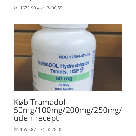
Prisinterval:
kr.
1678,90
–
kr.
3400,55
kr. 1678,90
til
kr. 3400,55
Køb Tramadol
50mg/100mg/200mg/250mg/
uden recept
Prisinterval:
kr.
1590,87
–
kr.
3578,35
kr. 1590,87