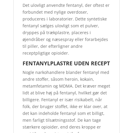
Det ulovligt anvendte fentanyl, der oftest er
forbundet med nylige overdoser,
produceres i laboratorier. Dette syntetiske
fentanyl sælges ulovligt som et pulver,
dryppes på trækplastre, placeres i
øjendråber og næsespray eller forarbejdes
til piller, der efterligner andre
receptpligtige opioider.
FENTANYLPLASTRE UDEN RECEPT
Nogle narkohandlere blander fentanyl med
andre stoffer, såsom heroin, kokain,
metamfetamin og MDMA. Det kræver meget
lidt at blive høj på fentanyl, hvilket gør det
billigere. Fentanyl er især risikabelt, når
folk, der bruger stoffet, ikke er klar over, at
det kan indeholde fentanyl som et billigt,
men farligt tilsætningsstof. De kan tage
stærkere opioider, end deres kroppe er