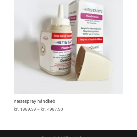
næsespray håndkøb
Prisinterval:
kr.
1989,99
–
kr.
4987,90
kr. 1989,99
til
kr. 4987,90