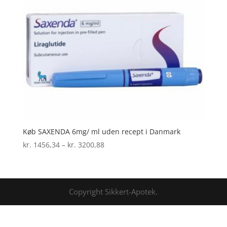
Køb SAXENDA 6mg/ ml uden recept i Danmark
Prisinterval:
kr.
1456,34
–
kr.
3200,88
kr. 1456,34
til
kr. 3200,88
Copyright Sikkert-Apotek.