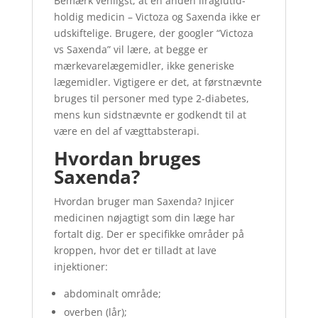
Bemærk venligst, at en anden liraglutid-
holdig medicin – Victoza og Saxenda ikke er
udskiftelige. Brugere, der googler “Victoza
vs Saxenda” vil lære, at begge er
mærkevarelægemidler, ikke generiske
lægemidler. Vigtigere er det, at førstnævnte
bruges til personer med type 2-diabetes,
mens kun sidstnævnte er godkendt til at
være en del af vægttabsterapi.
Hvordan bruges
Saxenda?
Hvordan bruger man Saxenda? Injicer
medicinen nøjagtigt som din læge har
fortalt dig. Der er specifikke områder på
kroppen, hvor det er tilladt at lave
injektioner:
abdominalt område;
overben (lår);