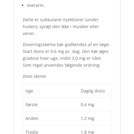
overarm.
Dette er subkutane injektioner (under
huden), sprøjt den ikke i muskler eller
vener.
Doseringsskema bør godkendes af en læge.
Start dosis er 0,6 mg pr. dag. Den bør øges
gradvist hver uge, indtil 3,0 mg er nået.
Som regel anvendes følgende ordning:
Dosis skema
Uge
Daglig dosis
Første
0.6 mg
Anden
1.2 mg
Tredje
1.8 mg