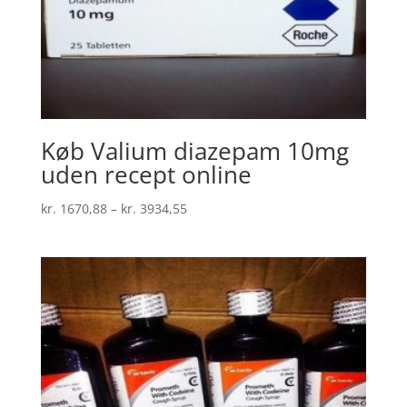
Køb Valium diazepam 10mg
uden recept online
Prisinterval:
kr.
1670,88
–
kr.
3934,55
kr. 1670,88
til
kr. 3934,55