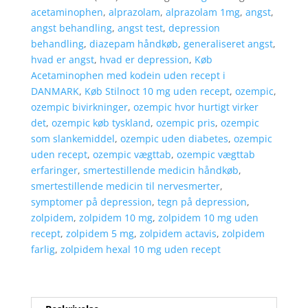
recept
acetaminophen
,
alprazolam
,
alprazolam 1mg
,
angst
,
i
angst behandling
,
angst test
,
depression
Danmark
behandling
,
diazepam håndkøb
,
generaliseret angst
,
antal
hvad er angst
,
hvad er depression
,
Køb
Acetaminophen med kodein uden recept i
DANMARK
,
Køb Stilnoct 10 mg uden recept
,
ozempic
,
ozempic bivirkninger
,
ozempic hvor hurtigt virker
det
,
ozempic køb tyskland
,
ozempic pris
,
ozempic
som slankemiddel
,
ozempic uden diabetes
,
ozempic
uden recept
,
ozempic vægttab
,
ozempic vægttab
erfaringer
,
smertestillende medicin håndkøb
,
smertestillende medicin til nervesmerter
,
symptomer på depression
,
tegn på depression
,
zolpidem
,
zolpidem 10 mg
,
zolpidem 10 mg uden
recept
,
zolpidem 5 mg
,
zolpidem actavis
,
zolpidem
farlig
,
zolpidem hexal 10 mg uden recept