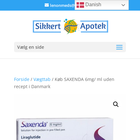
Danish
lenonmeds@gmail.com
Vælg en side
Forside
/
Vægttab
/ Køb SAXENDA 6mg/ ml uden
recept i Danmark