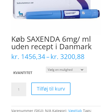
Køb SAXENDA 6mg/ ml
uden recept i Danmark
Prisinter
kr.
1456,34
–
kr.
3200,88
kr. 1456
til
kr. 3200
KVANTITET
Køb
Tilføj til kurv
SAXENDA
6mg/
ml
uden
Varenummer (SKU):
N/A
Kategori:
Vægttab
Tags: