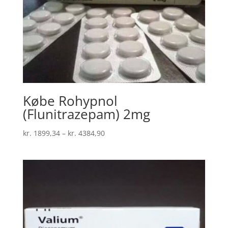
Købe Rohypnol
(Flunitrazepam) 2mg
Prisinterval:
kr.
1899,34
–
kr.
4384,90
kr. 1899,34
til
kr. 4384,90